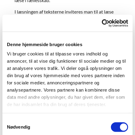
læse i fællesskab.
I læsningen af teksterne inviteres man til at læse
med en åbenhed uanset, hvor mange gange man
måtte have læst eller stødt på en tolkning af
teksterne før. Vi undersøger sammen, hvordan vi
hver især forstår teksterne, og hvordan de berører
Denne hjemmeside bruger cookies
os - er de rørende, mærkelige, relevante m.m.?
Vi bruger cookies til at tilpasse vores indhold og
Praktisk info
annoncer, til at vise dig funktioner til sociale medier og til
Bibelen for Alle foregår i Ly - Kingos Kirke på
at analysere vores trafik. Vi deler også oplysninger om
Jagtvej (nr. 127 st. th.) hver anden tirsdag kl. 19-
din brug af vores hjemmeside med vores partnere inden
20.30. Efterårssæsonen 2025 løber hver anden
for sociale medier, annonceringspartnere og
tirsdag fra den 26. august til og med tirsdag den 2.
analysepartnere. Vores partnere kan kombinere disse
december.
data med andre oplysninger, du har givet dem, eller som
Hvis du vil høre mere eller har spørgsmål, kan du
de har indsamlet fra din brug af deres tjenester.
kontakte Elise Bang, diakonal medarbejder i Kingos
Kirke. Skriv til hende på ecb@km.dk eller ring på
S
3072 0707 på hverdage kl. 9-15.
Nødvendig
a