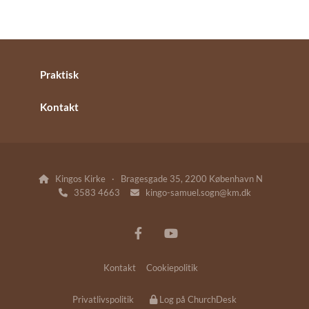
Praktisk
Kontakt
Kingos Kirke · Bragesgade 35, 2200 København N

3583 4663
kingo-samuel.sogn@km.dk


Kontakt
Cookiepolitik
Privatlivspolitik
Log på ChurchDesk