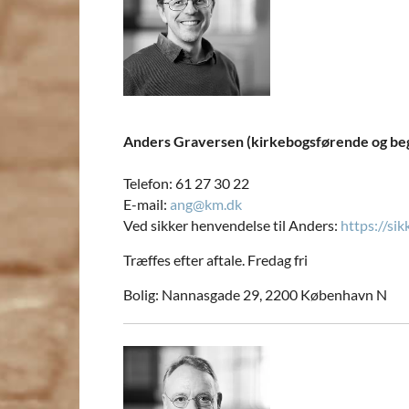
Anders Graversen (kirkebogsførende og b
Telefon: 61 27 30 22
E-mail:
ang@km.dk
Ved sikker henvendelse til Anders:
https://si
Træffes efter aftale. Fredag fri
Bolig: Nannasgade 29, 2200 København N