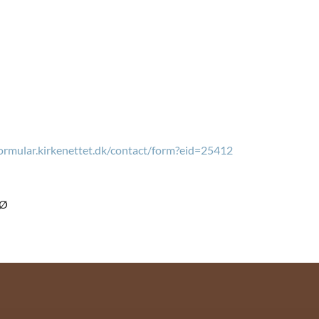
formular.kirkenettet.dk/contact/form?eid=25412
 Ø