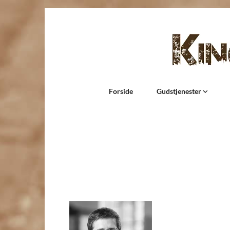
Forside
Gudstjenester