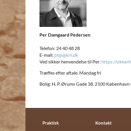
Per Damgaard Pedersen
Telefon: 24 40 48 28
E-mail:
pdp@km.dk
Ved sikker henvendelse til Per:
https://sikker
Træffes efter aftale. Mandag fri
Bolig: H. P. Ørums Gade 38, 2100 København
Praktisk
Kontakt