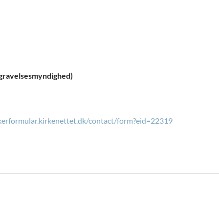
egravelsesmyndighed)
kkerformular.kirkenettet.dk/contact/form?eid=22319