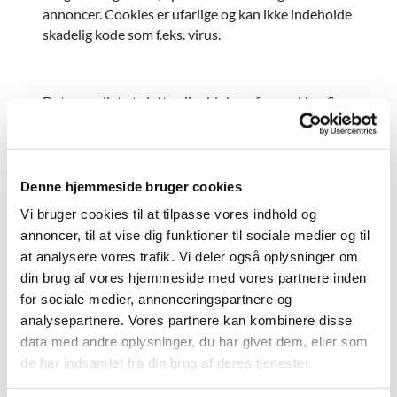
annoncer. Cookies er ufarlige og kan ikke indeholde
skadelig kode som f.eks. virus.
Det er muligt at slette eller blokere for cookies. Se
vejledning:
http://minecookies.org/cookiehandtering
. Men
uden cookies risikerer du, at websitet ikke fungerer
optimalt, og at der er indhold, du ikke kan få adgang
Denne hjemmeside bruger cookies
til.
Vi bruger cookies til at tilpasse vores indhold og
annoncer, til at vise dig funktioner til sociale medier og til
Websitet kan indeholde cookies fra tredjeparter,
der bl.a. kan omfatte: Google Analytics, Facebook
at analysere vores trafik. Vi deler også oplysninger om
m.fl.
din brug af vores hjemmeside med vores partnere inden
for sociale medier, annonceringspartnere og
analysepartnere. Vores partnere kan kombinere disse
data med andre oplysninger, du har givet dem, eller som
Fotografering
de har indsamlet fra din brug af deres tjenester.
Af og til kan vi tage billeder i forbindelse med