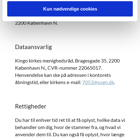
Kingos kirke har indgået en databehandleraftale
Kun nødvendige cookies
med ChurchDesk, Nørrebrogade 45E, 3.
2200 København N.
Dataansvarlig
Kingo kirkes menighedsråd, Bragesgade 35, 2200
København N., CVR-nummer 22065017.
Henvendelse kan ske på adressen i kontorets
åbningstid, eller kirkens e-mail:
7053@sogn.dk
.
Rettigheder
Du har til enhver tid ret til at få oplyst, hvilke data vi
behandler om dig, hvor de stammer fra, og hvad vi
anvender dem til. Du kan også få oplyst, hvor længe