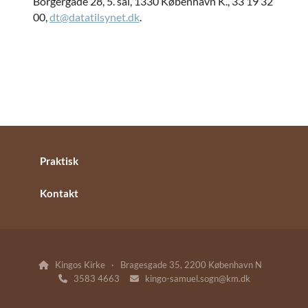
Borgergade 28, 5. sal, 1330 København K., 33 19 32
00,
dt@datatilsynet.dk
.
Praktisk
Kontakt
Kingos Kirke · Bragesgade 35, 2200 København N

3583 4663
kingo-samuel.sogn@km.dk

