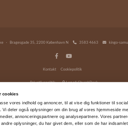
rke · Bragesgade 35, 2200 København N
3583 4663
kingo-samu


Kontakt
Cookiepolitik
Privatlivspolitik
Log på ChurchDesk
 cookies
passe vores indhold og annoncer, til at vise dig funktioner til soci
fik. Vi deler også oplysninger om din brug af vores hjemmeside m
 medier, annonceringspartnere og analysepartnere. Vores partne
ndre oplysninger, du har givet dem, eller som de har indsamlet 