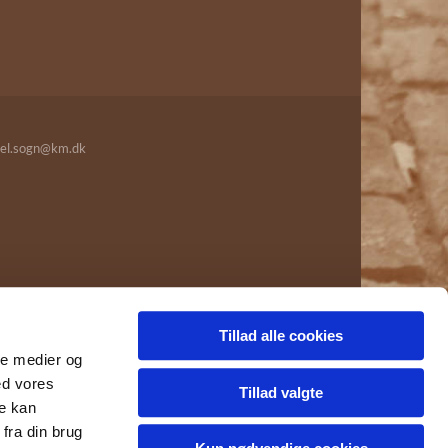
el.sogn@km.dk
Tillad alle cookies
ale medier og
ed vores
Tillad valgte
re kan
fra din brug