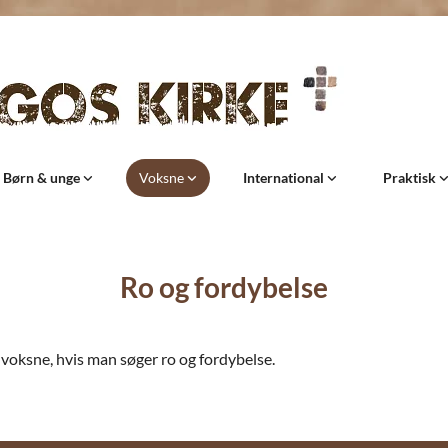
Børn & unge
Voksne
International
Praktisk
Ro og fordybelse
or voksne, hvis man søger ro og fordybelse.