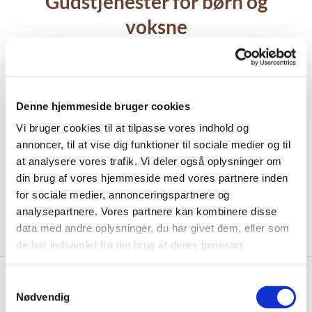
Gudstjenester for børn og
voksne
Gudstjenester for børn og voksne afholdes flere
gange i løbet af året i stedet for den almindelige
Denne hjemmeside bruger cookies
højmesse søndag kl. 10. Det er gudstjenester, der
også henvender sig til børn i forhold til salmevalg
Vi bruger cookies til at tilpasse vores indhold og
og formidling af dagens tekst m.m.
annoncer, til at vise dig funktioner til sociale medier og til
at analysere vores trafik. Vi deler også oplysninger om
Du kan tilmelde dig vores
nyhedsbrev for
din brug af vores hjemmeside med vores partnere inden
børnefamilier
, hvor du bl.a. vil blive mindet om
for sociale medier, annonceringspartnere og
kirkens gudstjenester for børn og voksne.
analysepartnere. Vores partnere kan kombinere disse
data med andre oplysninger, du har givet dem, eller som
de har indsamlet fra din brug af deres tjenester.
S
Nødvendig
a
Gudstjenester for børn og
