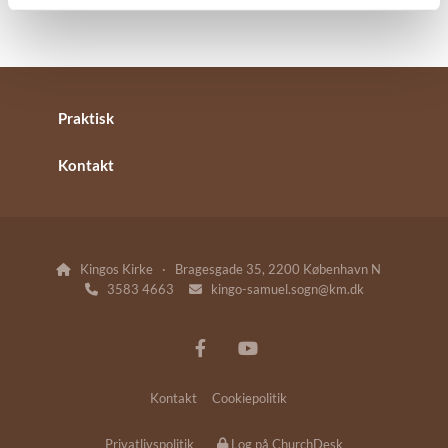
Praktisk
Kontakt
Kingos Kirke · Bragesgade 35, 2200 København N

3583 4663
kingo-samuel.sogn@km.dk


Kontakt
Cookiepolitik
Privatlivspolitik
Log på ChurchDesk