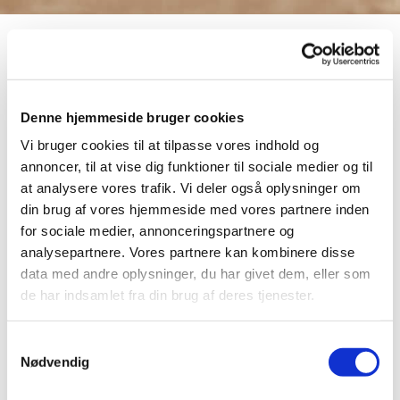
Denne hjemmeside bruger cookies
Vi bruger cookies til at tilpasse vores indhold og
annoncer, til at vise dig funktioner til sociale medier og til
at analysere vores trafik. Vi deler også oplysninger om
din brug af vores hjemmeside med vores partnere inden
Musik og kreativitet
for sociale medier, annonceringspartnere og
analysepartnere. Vores partnere kan kombinere disse
data med andre oplysninger, du har givet dem, eller som
I Kingos Kirke er der forskellige musikalske og
de har indsamlet fra din brug af deres tjenester.
kreative arrangementer og tilbud for voksne.
Koncerter, kor og skiftende kreative workshops
S
m.m.
Nødvendig
a
m